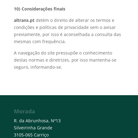
10) Considerações finais
altrans.pt
detém o direito de alterar os termos e
condições e políticas de privacidade sem o avisar
previamente, por isso é aconselhada a consulta das
mesmas com frequência.
A navegação do site pressupõe o conhecimento
destas normas e diretrizes, por isso mantenha-se
seguro, informando-se.
Morada
R. da Abrunhosa, Nº13
Silveirinha Grande
3105-065 Carriço